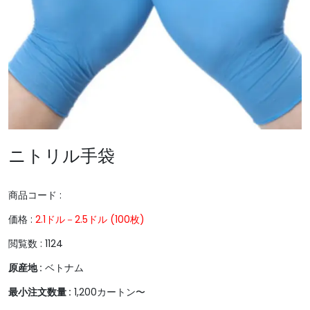
ニトリル手袋
商品コード :
価格 :
2.1ドル－2.5ドル (100枚)
閲覧数 :
1124
原産地 :
ベトナム
最小注文数量 :
1,200カートン〜