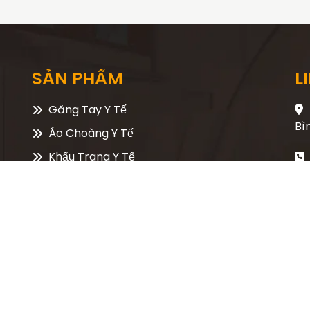
SẢN PHẨM
L
Găng Tay Y Tế
Bì
Áo Choàng Y Tế
Khẩu Trang Y Tế
Kim Tiêm Dùng Một Lần
Máy Thở
Máy Tạo Oxy
Cotton Hữu Cơ
Kim Cương