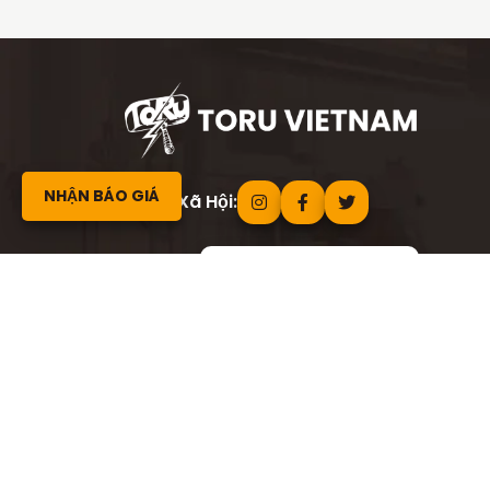
NHẬN BÁO GIÁ
Mạng Xã Hội:
B2B Site: