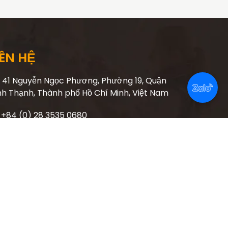
IÊN HỆ
41 Nguyễn Ngọc Phương, Phường 19, Quận
nh Thạnh, Thành phố Hồ Chí Minh, Việt Nam
+84 (0) 28 3535 0680
info@toru-vietnam.com
www.toru-vietnam.com